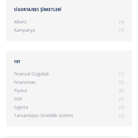
SIGORTA/BES ŞIRKETLERI
Allianz
(4)
Kampanya
(7)
101
Finansal Özgürlük
(1)
Finansman
(3)
Piyasa
(8)
SGK
(3)
Sigorta
(3)
Tamamlayıcı Emeklilik Sistemi
(3)