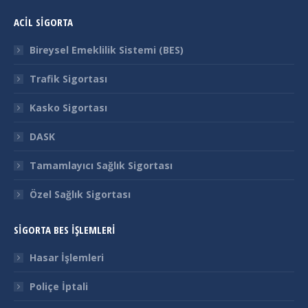
page
page
page
page
ACİL SİGORTA
opens
opens
opens
opens
in
in
in
in
Bireysel Emeklilik Sistemi (BES)
new
new
new
new
Trafik Sigortası
window
window
window
window
Kasko Sigortası
DASK
Tamamlayıcı Sağlık Sigortası
Özel Sağlık Sigortası
SİGORTA BES İŞLEMLERİ
Hasar İşlemleri
Poliçe İptali