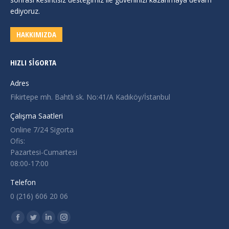
ediyoruz.
HAKKIMIZDA
HIZLI SIGORTA
Adres
Fikirtepe mh. Bahtlı sk. No:41/A Kadıköy/İstanbul
Çalışma Saatleri
Online 7/24 Sigorta
Ofis:
Pazartesi-Cumartesi
08:00-17:00
Telefon
0 (216) 606 20 06
Find us on:
Facebook
Twitter
Linkedin
Instagram