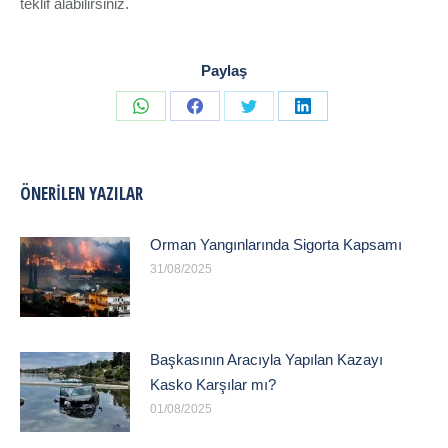
teklif alabilirsiniz.
Paylaş
Share
Share
Share
Share
on
on
on
on
WhatsApp
Facebook
Twitter
LinkedIn
ÖNERILEN YAZILAR
Orman Yangınlarında Sigorta Kapsamı
31/08/2025
Başkasının Aracıyla Yapılan Kazayı
Kasko Karşılar mı?
01/08/2025