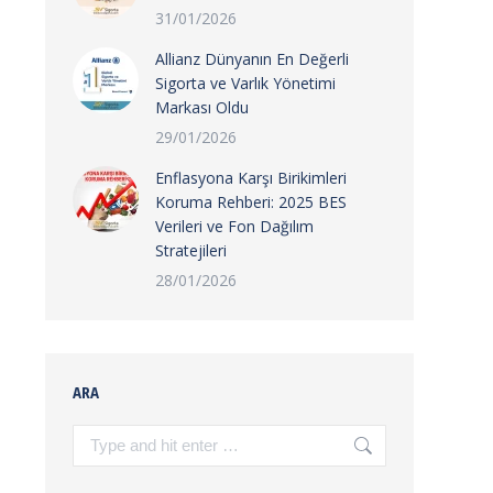
31/01/2026
Allianz Dünyanın En Değerli
Sigorta ve Varlık Yönetimi
Markası Oldu
29/01/2026
Enflasyona Karşı Birikimleri
Koruma Rehberi: 2025 BES
Verileri ve Fon Dağılım
Stratejileri
28/01/2026
ARA
Search: