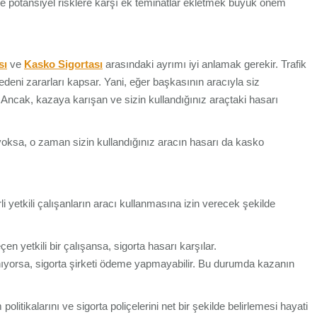
 ve potansiyel risklere karşı ek teminatlar ekletmek büyük önem
sı
ve
Kasko Sigortası
arasındaki ayrımı iyi anlamak gerekir. Trafik
edeni zararları kapsar. Yani, eğer başkasının aracıyla siz
r. Ancak, kazaya karışan ve sizin kullandığınız araçtaki hasarı
yoksa, o zaman sizin kullandığınız aracın hasarı da kasko
irli yetkili çalışanların aracı kullanmasına izin verecek şekilde
n yetkili bir çalışansa, sigorta hasarı karşılar.
anıyorsa, sigorta şirketi ödeme yapmayabilir. Bu durumda kazanın
politikalarını ve sigorta poliçelerini net bir şekilde belirlemesi hayati