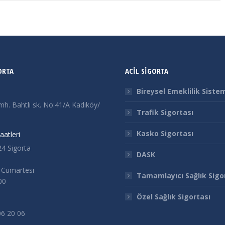
ORTA
ACİL SİGORTA
Bireysel Emeklilik Sistem
 mh. Bahtlı sk. No:41/A Kadıköy/
Trafik Sigortası
Kasko Sigortası
aatleri
24 Sigorta
DASK
-Cumartesi
Tamamlayıcı Sağlık Sigo
00
Özel Sağlık Sigortası
06 20 06