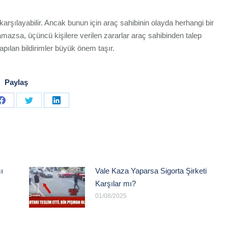
 karşılayabilir. Ancak bunun için araç sahibinin olayda herhangi bir
lamazsa, üçüncü kişilere verilen zararlar araç sahibinden talep
 yapılan bildirimler büyük önem taşır.
Paylaş
Share
Share
Share
on
on
on
App
Facebook
Twitter
LinkedIn
ı
Vale Kaza Yaparsa Sigorta Şirketi
Karşılar mı?
01/08/2025