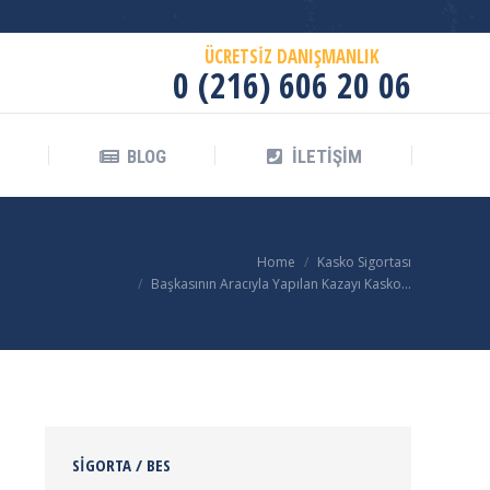
BLOG
İLETIŞIM
ÜCRETSİZ DANIŞMANLIK
0 (216) 606 20 06
BLOG
İLETIŞIM
Home
Kasko Sigortası
 are here:
Başkasının Aracıyla Yapılan Kazayı Kasko…
SIGORTA / BES