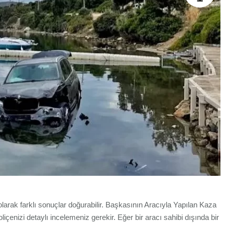
 olarak farklı sonuçlar doğurabilir. Başkasının Aracıyla Yapılan Kaza
oliçenizi detaylı incelemeniz gerekir. Eğer bir aracı sahibi dışında bir