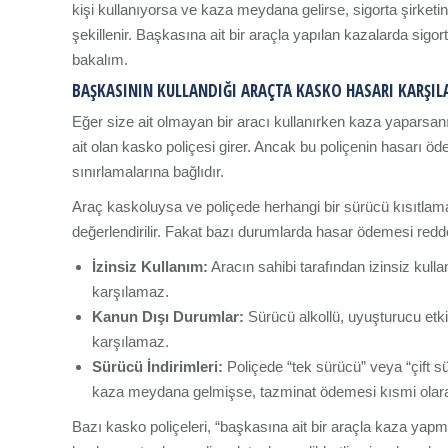
kişi kullanıyorsa ve kaza meydana gelirse, sigorta şirke
şekillenir. Başkasına ait bir araçla yapılan kazalarda sigorta
bakalım.
BAŞKASININ KULLANDIĞI ARAÇTA KASKO HASARI KARŞIL
Eğer size ait olmayan bir aracı kullanırken kaza yaparsanı
ait olan kasko poliçesi girer. Ancak bu poliçenin hasarı ö
sınırlamalarına bağlıdır.
Araç kaskoluysa ve poliçede herhangi bir sürücü kısıtlam
değerlendirilir. Fakat bazı durumlarda hasar ödemesi redded
İzinsiz Kullanım:
Aracın sahibi tarafından izinsiz kulla
karşılamaz.
Kanun Dışı Durumlar:
Sürücü alkollü, uyuşturucu etk
karşılamaz.
Sürücü İndirimleri:
Poliçede “tek sürücü” veya “çift sü
kaza meydana gelmişse, tazminat ödemesi kısmi olarak
Bazı kasko poliçeleri, “başkasına ait bir araçla kaza yapma