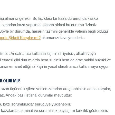
fişi almanız gerekir. Bu fiş, olası bir kaza durumunda kasko
Fiş olmadan kaza yapılırsa, sigorta şirketi bu durumu “izinsiz
Böyle bir durumda, hasarın tazmini genellikle valenin bağlı olduğu
rta Şirketi Karşılar mı?
okumanızı tavsiye ederiz.
tmez. Ancak aracı kullanan kişinin ehliyetsiz, alkollü veya
ihlal etmesi gibi durumlarda hem sürücü hem de araç sahibi hukuki ve
acınızı emanet ettiğiniz kişinin yasal olarak aracı kullanmaya uygun
UR OLUR MU?
sızın üçüncü kişilere verilen zararları araç sahibinin adına karşılar,
az. Ancak bazı istisnai durumlar mevcuttur:
sa, bazı sorumluluklar sürücüye yüklenebilir.
kazalarda tazminat ve sorumluluk paylaşımı farklılık gösterebilir.