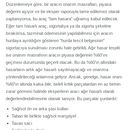
Düzenlemeye göre, bir aracın onarım masrafları, piyasa
değerini aşıyor ve bir eksper raporuyla tamir edilemez olarak
saptanıyorsa, bu araç “tam hasara” uğramış kabul edilecek.
Eğer tam hasarlı araç, sigortalıya ya da sigorta şirketine
bırakılırsa, tazminat ödemesinin yapılabilmesi için aracın
hurdaya ayrıldığını gösteren “hurda tescil belgesinin”
sigortacıya sunulması zorunlu hale getirildi. Ağır hasar tespiti
ise onarım masrafının aracın piyasa değerinin %60’ını
geçmesi durumunda geçerli olacak. Bu da %60’ın altındaki
hasarların artık ağır hasarlı sayılmayacağı ve onarıma
yönlendirileceği anlamına geliyor. Ancak, genelge, hasar oranı
%60’ın altında kalsa bile, belirli kritik parçalardan en az birinin
zarar görmesi halinde eksperlerin aracı ağır hasarlı olarak
değerlendirebilmesine olanak tanıyor. Bu parçalar şunlardır:
Sağ/sol ön ve arka şasi kolları
Taban ile birlikte sağ/sol marşpiyel
Tavan sacı