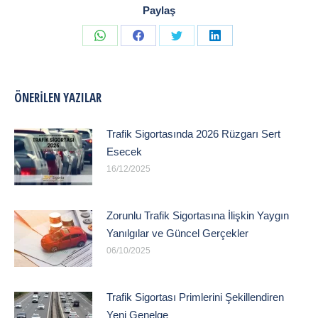
Paylaş
Share
Share
Share
Share
on
on
on
on
WhatsApp
Facebook
Twitter
LinkedIn
ÖNERILEN YAZILAR
Trafik Sigortasında 2026 Rüzgarı Sert
Esecek
16/12/2025
Zorunlu Trafik Sigortasına İlişkin Yaygın
Yanılgılar ve Güncel Gerçekler
06/10/2025
Trafik Sigortası Primlerini Şekillendiren
Yeni Genelge