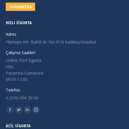
HAKKIMIZDA
HIZLI SIGORTA
Adres
Fikirtepe mh. Bahtlı sk. No:41/A Kadıköy/İstanbul
Çalışma Saatleri
Online 7/24 Sigorta
Ofis:
Pazartesi-Cumartesi
08:00-17:00
Telefon
0 (216) 606 20 06
Find us on:
Facebook
Twitter
Linkedin
Instagram
page
page
page
page
ACİL SİGORTA
opens
opens
opens
opens