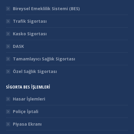
in
in
in
in
Bireysel Emeklilik Sistemi (BES)
new
new
new
new
Trafik Sigortası
window
window
window
window
Kasko Sigortası
DASK
Tamamlayıcı Sağlık Sigortası
Özel Sağlık Sigortası
SİGORTA BES İŞLEMLERİ
Hasar İşlemleri
Poliçe İptali
Piyasa Ekranı