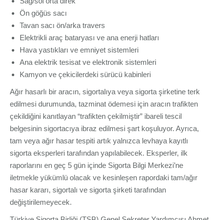
Sağ/sol orta direk
Ön göğüs sacı
Tavan sacı ön/arka travers
Elektrikli araç bataryası ve ana enerji hatları
Hava yastıkları ve emniyet sistemleri
Ana elektrik tesisat ve elektronik sistemleri
Kamyon ve çekicilerdeki sürücü kabinleri
Ağır hasarlı bir aracın, sigortalıya veya sigorta şirketine terk
edilmesi durumunda, tazminat ödemesi için aracın trafikten
çekildiğini kanıtlayan “trafikten çekilmiştir” ibareli tescil
belgesinin sigortacıya ibraz edilmesi şart koşuluyor. Ayrıca,
tam veya ağır hasar tespiti artık yalnızca levhaya kayıtlı
sigorta eksperleri tarafından yapılabilecek. Eksperler, ilk
raporlarını en geç 5 gün içinde Sigorta Bilgi Merkezi’ne
iletmekle yükümlü olacak ve kesinleşen rapordaki tam/ağır
hasar kararı, sigortalı ve sigorta şirketi tarafından
değiştirilemeyecek.
Türkiye Sigorta Birliği (TSB) Genel Sekreter Yardımcısı Ahmet