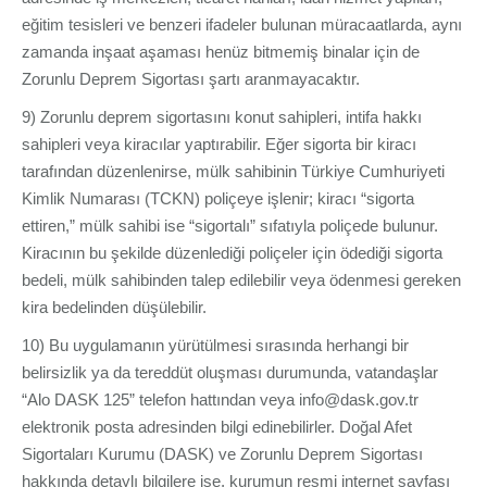
eğitim tesisleri ve benzeri ifadeler bulunan müracaatlarda, aynı
zamanda inşaat aşaması henüz bitmemiş binalar için de
Zorunlu Deprem Sigortası şartı aranmayacaktır.
9) Zorunlu deprem sigortasını konut sahipleri, intifa hakkı
sahipleri veya kiracılar yaptırabilir. Eğer sigorta bir kiracı
tarafından düzenlenirse, mülk sahibinin Türkiye Cumhuriyeti
Kimlik Numarası (TCKN) poliçeye işlenir; kiracı “sigorta
ettiren,” mülk sahibi ise “sigortalı” sıfatıyla poliçede bulunur.
Kiracının bu şekilde düzenlediği poliçeler için ödediği sigorta
bedeli, mülk sahibinden talep edilebilir veya ödenmesi gereken
kira bedelinden düşülebilir.
10) Bu uygulamanın yürütülmesi sırasında herhangi bir
belirsizlik ya da tereddüt oluşması durumunda, vatandaşlar
“Alo DASK 125” telefon hattından veya info@dask.gov.tr
elektronik posta adresinden bilgi edinebilirler. Doğal Afet
Sigortaları Kurumu (DASK) ve Zorunlu Deprem Sigortası
hakkında detaylı bilgilere ise, kurumun resmi internet sayfası