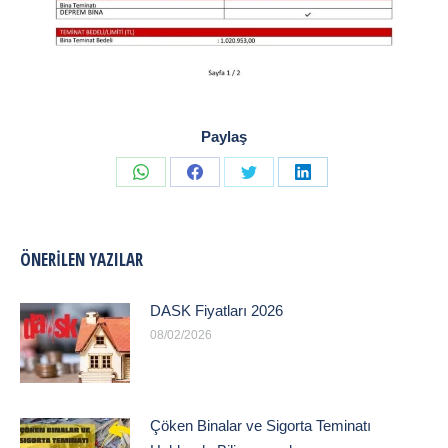
Paylaş
Share
Share
Share
Share
on
on
on
on
WhatsApp
Facebook
Twitter
LinkedIn
ÖNERILEN YAZILAR
DASK Fiyatları 2026
08/02/2026
Çöken Binalar ve Sigorta Teminatı