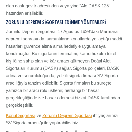
olan dask.gov.tr adresinden veya yine “Alo DASK 125”
hattından erişilebilir.
ZORUNLU DEPREM SİGORTASI EDİNME YÖNTEMLERİ
Zorunlu Deprem Sigortası, 17 Ağustos 1999’daki Marmara
depremi sonrasında, sarsıntıların konutlarda yol açtığı maddi
hasarları güvence altına alma hedefiyle uygulamaya
konulmuştur. Bu sigortanın teminatını, kamu hukuku tüzel
kişiliğine sahip olan ve kâr amacı gütmeyen Doğal Afet
Sigortaları Kurumu (DASK) sağlar. Sigorta poliçeleri, DASK
adına ve sorumluluğunda, yetkili sigorta firması SV Sigorta
aracılığıyla tanzim edilebilir. Sigorta firmaları bu süreçte
yalnızca bir aracı rolü üstlenir; herhangi bir hasar
gerçekleştiğinde ise hasar ödemesi bizzat DASK tarafından
gerçekleştirilir.
Konut Sigortası
ve
Zorunlu Deprem Sigortası
ihtiyaçlarınızı,
SV Sigorta aracılığı ile yaptırabilirsiniz.