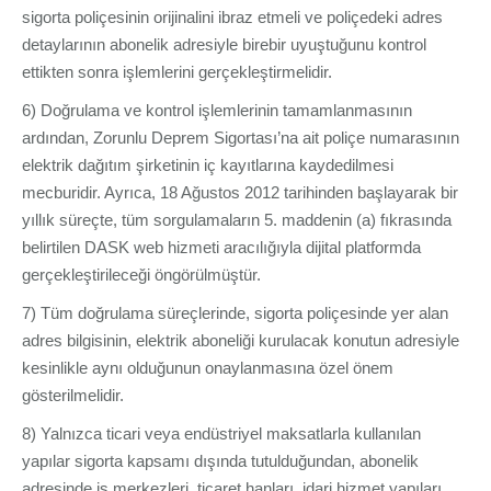
sigorta poliçesinin orijinalini ibraz etmeli ve poliçedeki adres
detaylarının abonelik adresiyle birebir uyuştuğunu kontrol
ettikten sonra işlemlerini gerçekleştirmelidir.
6) Doğrulama ve kontrol işlemlerinin tamamlanmasının
ardından, Zorunlu Deprem Sigortası’na ait poliçe numarasının
elektrik dağıtım şirketinin iç kayıtlarına kaydedilmesi
mecburidir. Ayrıca, 18 Ağustos 2012 tarihinden başlayarak bir
yıllık süreçte, tüm sorgulamaların 5. maddenin (a) fıkrasında
belirtilen DASK web hizmeti aracılığıyla dijital platformda
gerçekleştirileceği öngörülmüştür.
7) Tüm doğrulama süreçlerinde, sigorta poliçesinde yer alan
adres bilgisinin, elektrik aboneliği kurulacak konutun adresiyle
kesinlikle aynı olduğunun onaylanmasına özel önem
gösterilmelidir.
8) Yalnızca ticari veya endüstriyel maksatlarla kullanılan
yapılar sigorta kapsamı dışında tutulduğundan, abonelik
adresinde iş merkezleri, ticaret hanları, idari hizmet yapıları,