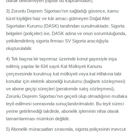
olarak belirtilmeyen yapılar bu kapsamdadır).
3) Zorunlu Deprem Sigortası’nın sağladığı güvence, kamu
tüzel kişiliğini haiz ve kâr amacı gütmeyen Doğal Afet
Sigortaları Kurumu (DASK) tarafından sunulmaktadır. Sigorta
belgeleri (poliçeler) ise, DASK adına ve onun sorumluluğunda,
yetkilendirilmiş sigorta firması SV Sigorta aracılığıyla
oluşturulabilir.
4) Tek başına bir taşınmaz üzerinde konut gayesiyle inşa
edilmiş yapılar ile 634 sayılı Kat Mülkiyeti Kanunu
çerçevesinde kurulmuş kat mülkiyeti veya kat irtifakına tabi
konutlar için elektrik aboneliği kurulumu (bağlantı sözleşmesi)
ve abone geçişi süreçleri (perakende satış sözleşmesi),
Zorunlu Deprem Sigortası’nın geçerli olup olmadığının mutlaka
teyit edilmesi sonrasında sonuçlandırılmalıdır. Bu teyit süreci
yerine getirilmediği takdirde, abonelik işleminin nihai olarak
tamamlanması mümkün değildir.
5) Abonelik müracaatları sırasında, sigorta poliçesinin mevcut