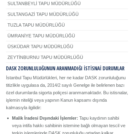
SULTANBEYLİ TAPU MÜDÜRLÜĞÜ
SULTANGAZİ TAPU MÜDÜRLÜĞÜ
TUZLA TAPU MÜDÜRLÜĞÜ
ÜMRANİYE TAPU MÜDÜRLÜĞÜ
ÜSKÜDAR TAPU MÜDÜRLÜĞÜ
ZEYTİNBURNU TAPU MÜDÜRLÜĞÜ
DASK ZORUNLULUĞUNUN ARANMADIĞI İSTISNAI DURUMLAR
İstanbul Tapu Müdürlükleri, her ne kadar DASK zorunluluğunu
titizlikle uygulasa da, 2014/2 sayılı Genelge ile belirlenen bazı
özel durumlarda sigorta poliçesi aranmamaktadır. Bu istisnalar,
işlemin niteliği veya yapının Kanun kapsamı dışında
kalmasıyla ilgilidir:
Malik İradesi Dışındaki İşlemler:
Tapu kaydının sahibi
veya intifa hakkı sahibinin istemine bağlı olmayan tescil ve
terkin işlemlerinde DASK zorunluluğu ortadan kalkar.