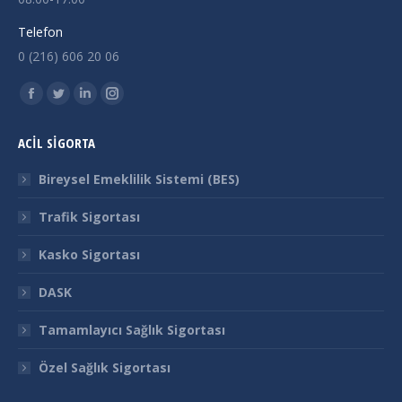
Telefon
0 (216) 606 20 06
Find us on:
Facebook
Twitter
Linkedin
Instagram
page
page
page
page
ACİL SİGORTA
opens
opens
opens
opens
in
in
in
in
Bireysel Emeklilik Sistemi (BES)
new
new
new
new
Trafik Sigortası
window
window
window
window
Kasko Sigortası
DASK
Tamamlayıcı Sağlık Sigortası
Özel Sağlık Sigortası