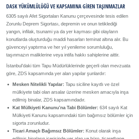
DASK YÜKÜMLÜLÜĞÜ VE KAPSAMINA GIREN TAŞINMAZLAR
6305 sayılı Afet Sigortaları Kanunu çerçevesinde tesis edilen
Zorunlu Deprem Sigortası, depremin ve onun tetiklediği
yangın, infilak, tsunami ya da yer kayması gibi olayların
konutlarda oluşturduğu maddi hasarları teminat altına alır. Bu
güvenceyi yaptırma ve her yıl yenileme sorumluluğu,
taşınmazın maliklerine veya intifa hakkı sahiplerine aittir.
İstanbul’daki tüm Tapu Müdürlüklerinde geçerli olan mevzuata
göre, ZDS kapsamında yer alan yapılar şunlardır:
Mesken Nitelikli Yapılar:
Tapu siciline kayıtlı ve özel
mülkiyete tabi olan arsalar üzerine mesken amacıyla inşa
edilmiş binalar, ZDS kapsamındadır.
Kat Mülkiyeti Kanunu’na Tabi Bölümler:
634 sayılı Kat
Mülkiyeti Kanunu kapsamındaki tüm bağımsız bölümler için
sigorta zorunludur.
Ticari Amaçlı Bağımsız Bölümler:
Konut olarak inşa
edilmiş binaların içerisinde yer alan ve büro, ticarethane