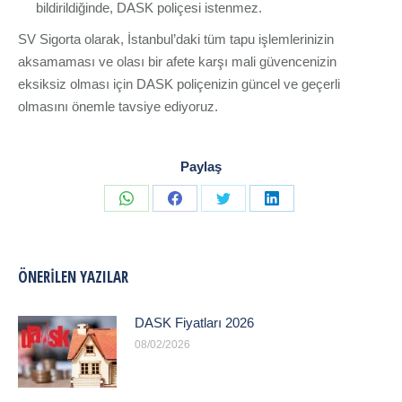
bildirildiğinde, DASK poliçesi istenmez.
SV Sigorta olarak, İstanbul’daki tüm tapu işlemlerinizin
aksamaması ve olası bir afete karşı mali güvencenizin
eksiksiz olması için DASK poliçenizin güncel ve geçerli
olmasını önemle tavsiye ediyoruz.
Paylaş
Share
Share
Share
Share
on
on
on
on
WhatsApp
Facebook
Twitter
LinkedIn
ÖNERILEN YAZILAR
DASK Fiyatları 2026
08/02/2026