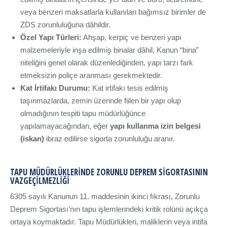
veya benzeri maksatlarla kullanılan bağımsız birimler de
ZDS zorunluluğuna dâhildir.
Özel Yapı Türleri:
Ahşap, kerpiç ve benzeri yapı
malzemeleriyle inşa edilmiş binalar dâhil, Kanun “bina”
niteliğini genel olarak düzenlediğinden, yapı tarzı fark
etmeksizin poliçe aranması gerekmektedir.
Kat İrtifakı Durumu:
Kat irtifakı tesis edilmiş
taşınmazlarda, zemin üzerinde fiilen bir yapı olup
olmadığının tespiti tapu müdürlüğünce
yapılamayacağından, eğer
yapı kullanma izin belgesi
(iskan)
ibraz edilirse sigorta zorunluluğu aranır.
TAPU MÜDÜRLÜKLERINDE ZORUNLU DEPREM SIGORTASININ
VAZGEÇILMEZLIĞI
6305 sayılı Kanunun 11. maddesinin ikinci fıkrası, Zorunlu
Deprem Sigortası’nın tapu işlemlerindeki kritik rolünü açıkça
ortaya koymaktadır. Tapu Müdürlükleri, maliklerin veya intifa