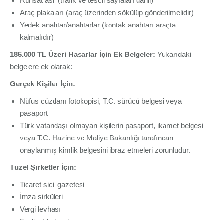
Ruhsat aslı (trafik ve tescil sayfaları dahil)
Araç plakaları (araç üzerinden sökülüp gönderilmelidir)
Yedek anahtar/anahtarlar (kontak anahtarı araçta
kalmalıdır)
185.000 TL Üzeri Hasarlar İçin Ek Belgeler:
Yukarıdaki
belgelere ek olarak:
Gerçek Kişiler İçin:
Nüfus cüzdanı fotokopisi, T.C. sürücü belgesi veya
pasaport
Türk vatandaşı olmayan kişilerin pasaport, ikamet belgesi
veya T.C. Hazine ve Maliye Bakanlığı tarafından
onaylanmış kimlik belgesini ibraz etmeleri zorunludur.
Tüzel Şirketler İçin:
Ticaret sicil gazetesi
İmza sirküleri
Vergi levhası