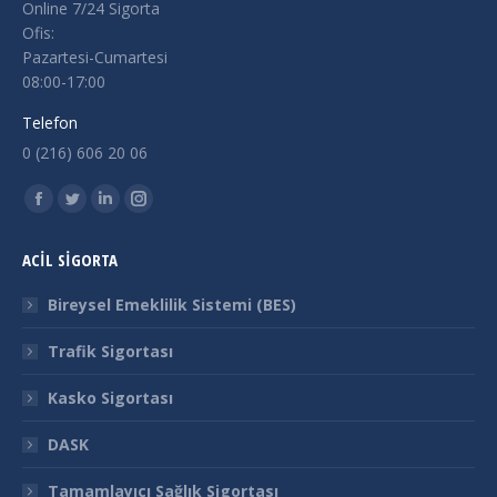
Online 7/24 Sigorta
Ofis:
Pazartesi-Cumartesi
08:00-17:00
Telefon
0 (216) 606 20 06
Find us on:
Facebook
Twitter
Linkedin
Instagram
page
page
page
page
ACİL SİGORTA
opens
opens
opens
opens
in
in
in
in
Bireysel Emeklilik Sistemi (BES)
new
new
new
new
Trafik Sigortası
window
window
window
window
Kasko Sigortası
DASK
Tamamlayıcı Sağlık Sigortası