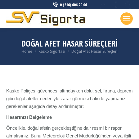
0 (216) 606 20 06
DOĞAL AFET HASAR SÜREÇLERI
Home
Kasko Sigortası
Doğal Afet Hasar Süreçleri
You are here:
Kasko Poliçesi güvencesi altındayken dolu, sel, fırtına, deprem
gibi doğal afetler nedeniyle zarar görmesi halinde yapmanız
gerekenler aşağıda detaylandırılmıştır:
Hasarınızı Belgeleme
Öncelikle, doğal afetin gerçekleştiğine dair resmi bir rapor
almalısınız. Bunu Meteoroloji Genel Müdürlüğü’nden veya ilgili